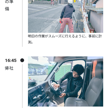
の準
備
明日の作業がスムーズに行えるように、事前に計
測。
16:45
帰社