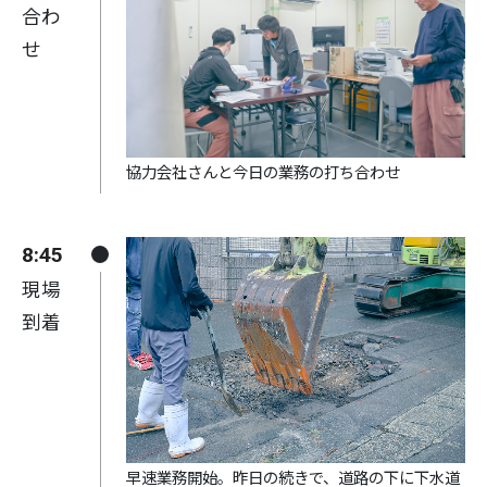
合わ
せ
協力会社さんと今日の業務の打ち合わせ
8:45
現場
到着
早速業務開始。昨日の続きで、道路の下に下水道